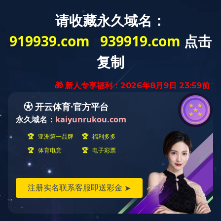
首页
公司简介
旧楼加装九游（中国）
九游（中国）销售
别墅九