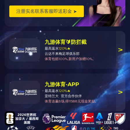
据了解，推进住宅九游
游（中国）事故，是保障
和城乡建设委员会等部门
年底基本实现宁波市住宅
九游（中国）安全综合保
人最高赔偿限额100万元
（中国）每次事故最高赔偿
最新资讯
务”制度，投保后保险公
THE LATESET NEWS
缴纳，每次缴纳维保费用的
九游在线注册：开平市鼓励步梯楼宇加
九游在线注册：阜阳六小区加装九游（中国）倒
近年来，全国九游（中
山县住建局有关负责人介
九游在线注册：贵州规定四层及以上住
市场运作、专业经营”的
九游在线注册：佳木斯市促进九游（中国）安全
助保险机构承担部分九游