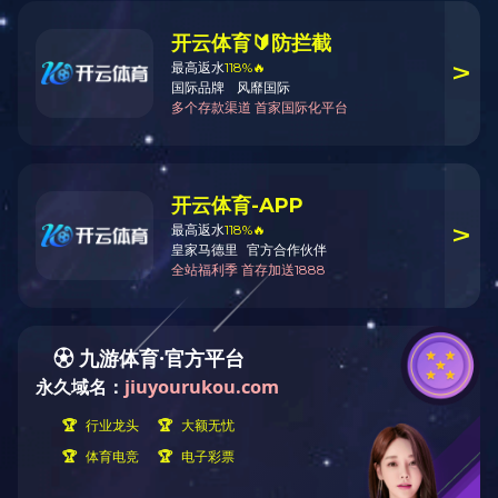
九游（中国）资
服务项目
SCOPE OF BUSINESS
九
乘客九游（中国）
载货九游（中国）
近日，本站获悉，宁波
自动扶梯和自动人行道
该县住宅小区九游（中国
（中国）第一年290元保