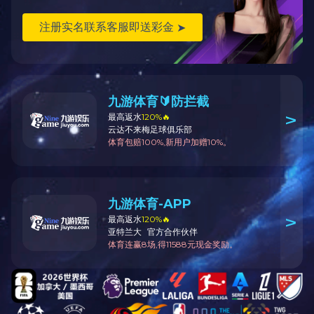
实施意见明确，对太原
省级财政为符合条件的九
予每台20万元的建设费
实际建设费用补贴。
实施意见指出，既有住
水平，改善居住条件。既
全”原则。
最新资讯
位于太原市金刚堰路22
THE LATESET NEWS
九游在线注册：开平市鼓励步梯楼宇加
九游在线注册：阜阳六小区加装九游（中国）倒
九游在线注册
地址：哈尔滨市松北区江
九游在线注册：贵州规定四层及以上住
联系人：李先生
九游在线注册：佳木斯市促进九游（中国）安全
电话：13244641550、0