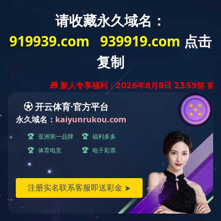
首页
公司简介
旧楼加装九游（中国）
九游（中国）销售
别墅九