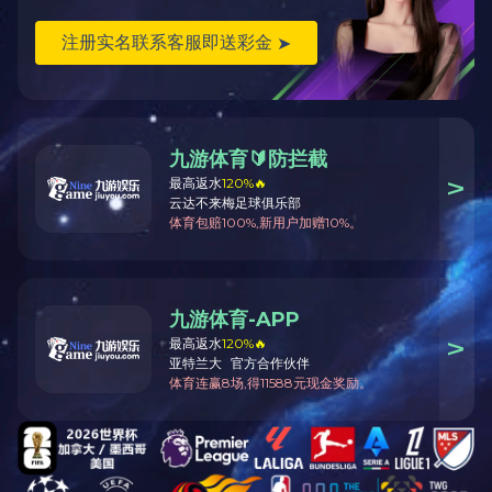
所以及机关、事业单位办公
机制基本形成,九游（中
通知提出,2019年在全
结试点城区九游（中国）“保
务”工作水平位于全国前
按照通知,根据九游（中
素,九游（中国）风险管
最新资讯
故障监测等情况,将实行
THE LATESET NEWS
九游在线注册：开平市鼓励步梯楼宇加
根据九游（中国）使用领
九游在线注册：阜阳六小区加装九游（中国）倒
非住宅九游（中国）(公众
院、车站、客运码头、商
九游在线注册：贵州规定四层及以上住
国）责任保险每人保险额度
九游在线注册：佳木斯市促进九游（中国）安全