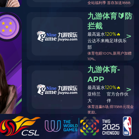
告：
NOTICE
诚信为本，市场永远在变，诚信永远不变
当前位置：
主页
>
旧楼加装九游（中国）
>
国）
788
游（中国）可以提高饭店的上菜效
，需要安装九游（中国）使客户可以