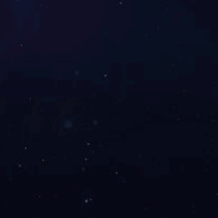
正在装修的火锅城在室内加装乘客九游（中国）
上一篇：
哈尔滨旧办公楼加装九游（中国）
下一篇：
哈尔滨度假酒店加装九游（中国）
返回列表
九游（中国）
别墅九游（中
九游（中国）
九游（中国）
销售
国）
维保
资讯
0 TEL/传真：0451-84010458
ight © 2016 YongTaiDianTi.COM 九游在线注册 版权所有
Power by DedeCms