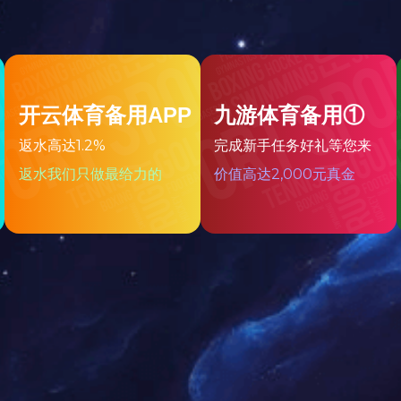
直达；从而需要安装乘客九游（中国）。
饭店安装传菜九游（中国），比较简单。现在的传菜九游（中
量好尺寸，打通楼板即可安装。饭店安装乘客九游（中国），相
九游在线注册
，有着丰富的
旧楼加装九游（中国）
经验。不
室外加装钢结构井道的观光九游（中国），哈尔滨永泰九游（中
加装方案：
首先，我们推荐的品牌要符合客户的定位，使九游（中国）的
既不让客户多花冤枉钱，也不能一味省钱而影响客户的品牌形象
其次，我们可以为客户提供最优加装方案，节省空间，减小破
本。
“让客户满意，为客户省钱”，是哈尔滨
永泰九游（中国）公司
九游在线注册
地址：哈尔滨市松北区江安街1434号
联系人：李先生
电话：13244641550