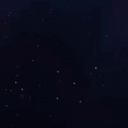
首页
公司简介
旧楼加装九游
（中国）
地址：哈尔滨市松北区江安街1434号 电话：1324464155
技术支持：
无羁建站
|
黑ICP备16008107号-1
Copyr