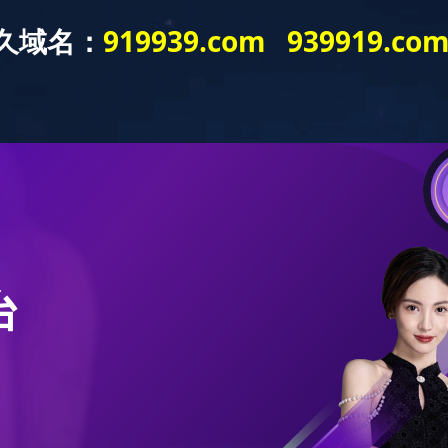
游（中国）
九游（中国）销售
别墅九游（中国）
九游（中国）维保
九游（中国）资讯
九