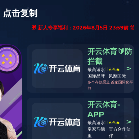
13244641550
游（中国）