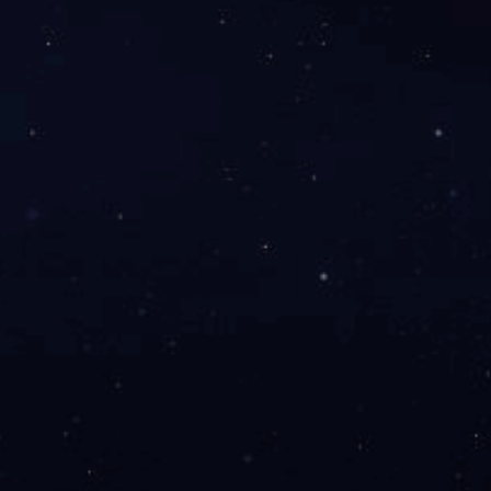
九游（中国）
网站地图
(
百度
/
谷歌
)