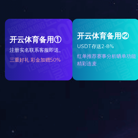
最新资讯
THE LATESET NEWS
九游在线注册：开平市鼓励步梯楼宇加
九游在线注册：阜阳六小区加装九游（中国）倒
九游在线注册：贵州规定四层及以上住
九游在线注册：佳木斯市促进九游（中国）安全