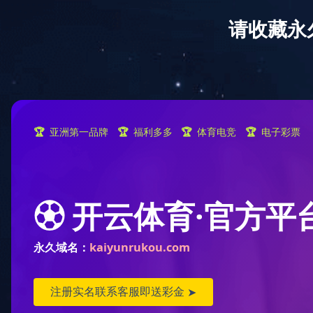
首页
公司简介
旧楼加装九