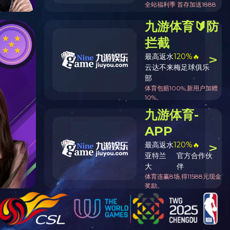
告：
NOTICE
诚信为本，市场永远在变，诚信永远不变
位置：
主页
>
九游（中国）销售
>
乘客九游（中国）
>