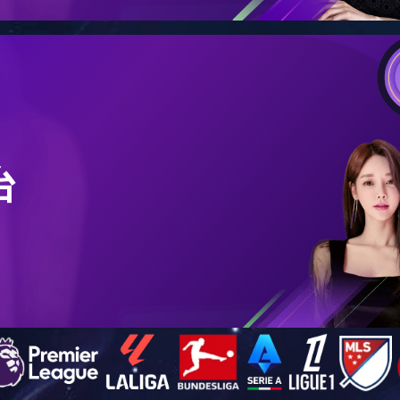
最新公
乘客九游（中国）
当前