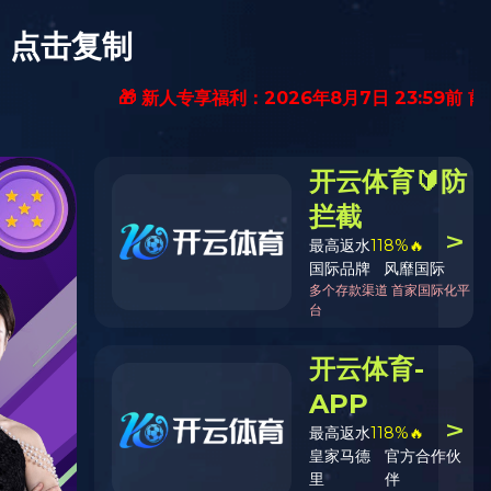
13244641550
游（中国）