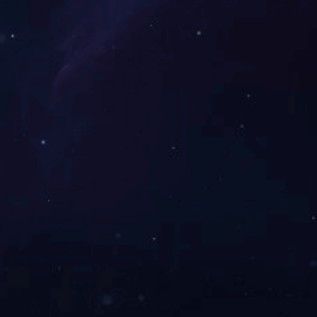
大庆观光九游（中国）
大庆医用九游（中国）
首页
1
2
下一页
末
九游（中国）
别墅九游（中
九游（中国）
九游（中国）
销售
国）
维保
资讯