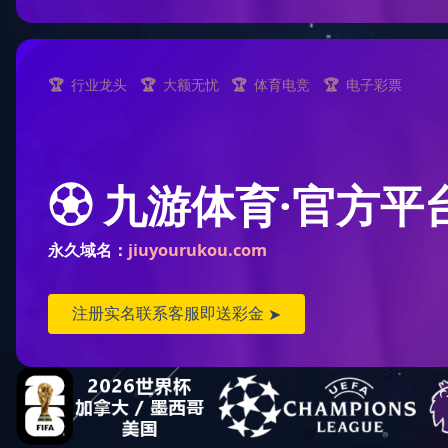
服务项目
SCOPE OF BUSINESS
乘客九游（中国）
载货九游（中国）
自动扶梯和自动人行道