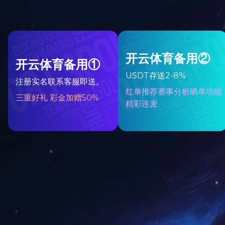
最新资讯
THE LATESET NEWS
九游在线注册：开平市鼓励步梯楼宇加
九游在线注册：阜阳六小区加装九游（中国）倒
九游在线注册：贵州规定四层及以上住
九游在线注册：佳木斯市促进九游（中国）安全