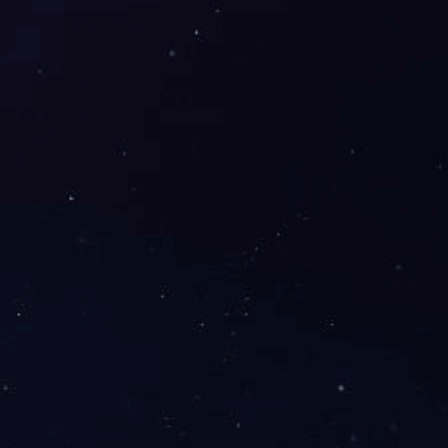
8
9
10
11
下一页