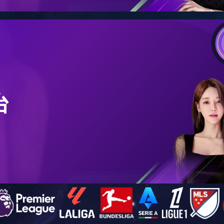
最新公
九游（中国）资讯
九游在线注册：《杭州市九游（中国）安全管理条例》
九游在线注册：威海市老楼加装九游（中国）补助可达
九游在线注册：石家庄计划旧楼加装100部九游（中国）
九游在线注册：青岛加装九游（中国）最新政策