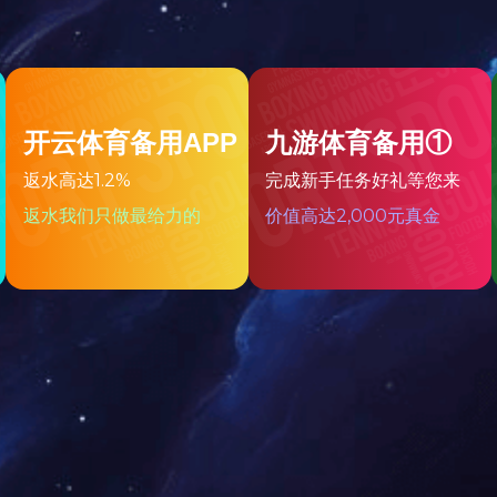
九游在线注册：扬州今年预计旧楼加装八部电
九游在线注册：乌鲁木齐将为老旧住宅楼加装
九游在线注册：杭州淳安圆了老年人的九游（中国）梦
九游在线注册：深圳罗湖区出台新细则
九游在线注册：合肥完成加装九游（中国）40部
哈尔滨九游（中国）：上饶市首部居民集资旧楼加装九游（中国）
九游在线注册：永州市老旧小区装九游（中国）首批1
九游在线注册：门头沟严查九游（中国）维保单位，为
九游在线注册：江苏河埒社区首部加装九游（中国）开
九游在线注册：郑州旧楼加装九游（中国）全面复工了
九游在线注册：杭州“九游（中国）智管”系统助企复