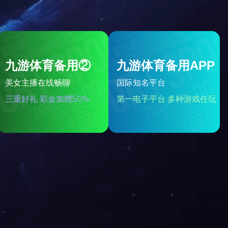
2020-04-19
2020-04-18
2020-04-14
2020-04-11
2020-04-10
2020-04-08
2020-04-06
2020-04-03
2020-04-01
2020-03-29
2020-03-25