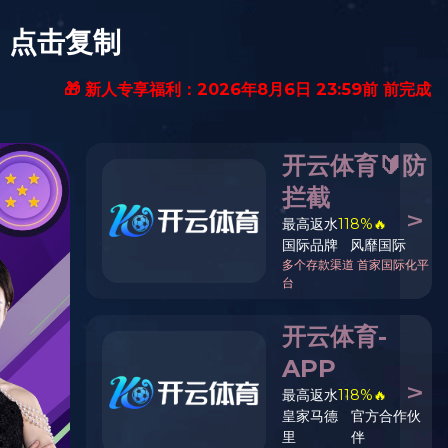
13244641550
游（中国）