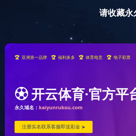
首页
公司简介
旧楼加装九