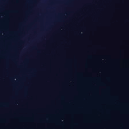
首页
上一页
7
8
9
10
11
12
13
末页