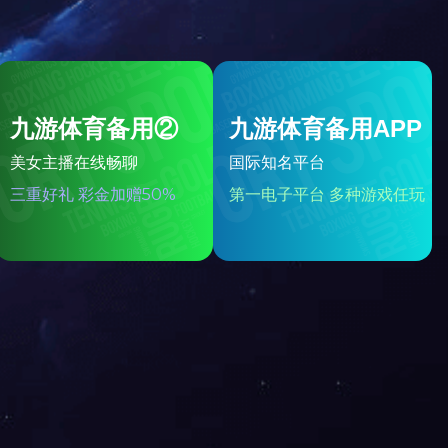
2019-08-08
2019-08-07
2019-08-04
2019-08-02
2019-07-31
2019-07-29
2019-07-28
2019-07-28
2019-07-27
2019-07-23
2019-07-21