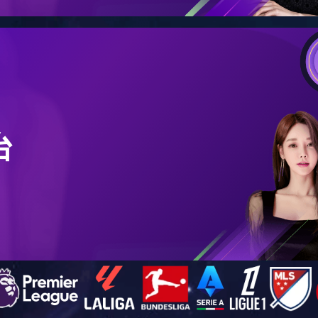
最新公
九游（中国）资讯
首都顺义完成125部九游（中国）改造
台风“利奇马”肆虐，宁波两千多部九游（中国）被淹
2019年全国旧楼加装九游（中国）近两万部
旧楼加装九游（中国），上海正在加速度