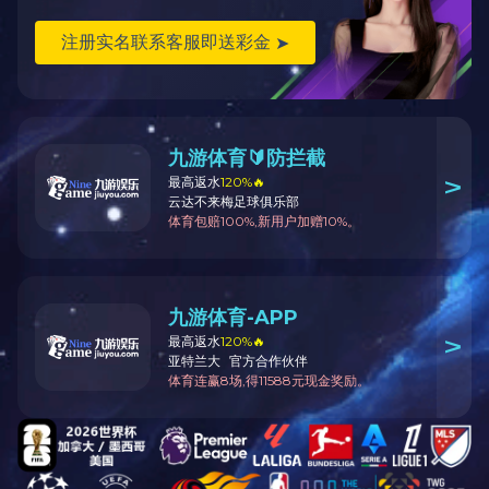
孔庙社区武定苑是200
多，特别是居住较高楼层
住宅加装九游（中国）实
然而看似水到渠成的一
民对加装九游（中国）意
日，孔庙社区召开协商议
加装九游（中国）”问题
最新资讯
THE LATESET NEWS
5月20日，孔庙社区召
九游在线注册：开平市鼓励步梯楼宇加
员、业委会代表、居民代
九游在线注册：阜阳六小区加装九游（中国）倒
为政策出台充实内容。
九游在线注册：贵州规定四层及以上住
得知政策即将出台，20
九游在线注册：佳木斯市促进九游（中国）安全
等方案，主动与住建、社