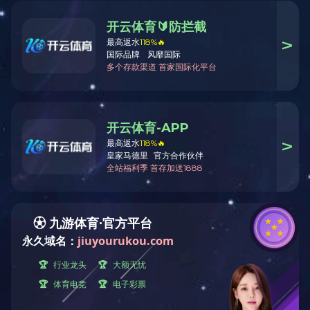
别墅九游（中国
服务项目
SCOPE OF BUSINESS
乘客九游（中国）
载货九游（中国）
曾几何时，电影中的别
自动扶梯和自动人行道
高，是很多事业成功人士
然而，住进这样的豪宅